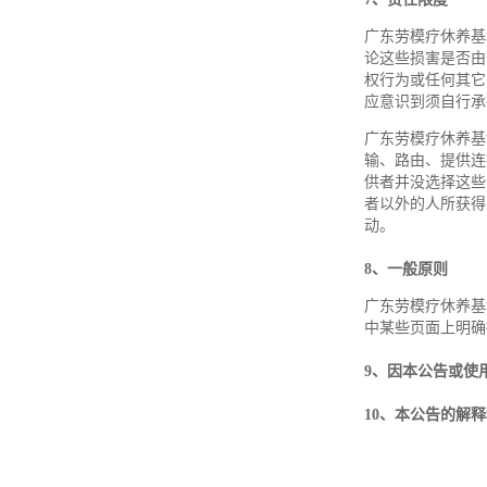
广东劳模疗休养基
论这些损害是否由
权行为或任何其它
应意识到须自行承
广东劳模疗休养基
输、路由、提供连
供者并没选择这些
者以外的人所获得
动。
8
、一般原则
广东劳模疗休养基
中某些页面上明确
9
、因本公告或使
10
、本公告的解释