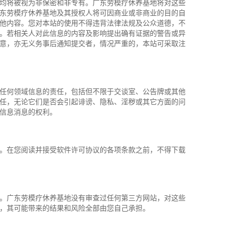
均将被视为非保密和非专有。广东劳模疗休养基地将对这些
东劳模疗休养基地及其授权人将可因商业或非商业的目的自
他内容。您对本站的使用不得违背法律法规及公众道德，不
。若相关人对此信息的内容及影响提出确有证据的警告或异
意，亦无义务事后通知提交者，情况严重的，本站可采取注
任何领域信息的责任，包括但不限于交谈室、公告牌或其他
任，无论它们是否会引起诽谤、隐私、淫秽或其它方面的问
信息消息的权利。
。在您阅读并接受软件许可协议的各项条款之前，不得下载
。广东劳模疗休养基地没有审查过任何第三方网站，对这些
，其可能带来的结果和风险全部由您自己承担。