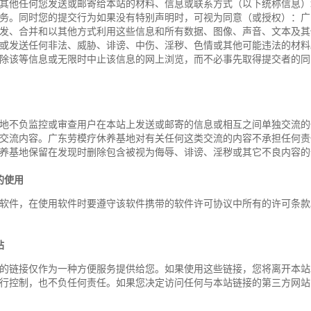
其他任何您发送或邮寄给本站的材料、信息或联系方式（以下统称信息）
务。同时您的提交行为如果没有特别声明时，可视为同意（或授权）：广
发、合并和以其他方式利用这些信息和所有数据、图像、声音、文本及其
或发送任何非法、威胁、诽谤、中伤、淫秽、色情或其他可能违法的材料
除该等信息或无限时中止该信息的网上浏览，而不必事先取得提交者的同
地不负监控或审查用户在本站上发送或邮寄的信息或相互之间单独交流的
交流内容。广东劳模疗休养基地对有关任何这类交流的内容不承担任何责
养基地保留在发现时删除包含被视为侮辱、诽谤、淫秽或其它不良内容的
的使用
软件，在使用软件时要遵守该软件携带的软件许可协议中所有的许可条款
站
的链接仅作为一种方便服务提供给您。如果使用这些链接，您将离开本站
行控制，也不负任何责任。如果您决定访问任何与本站链接的第三方网站